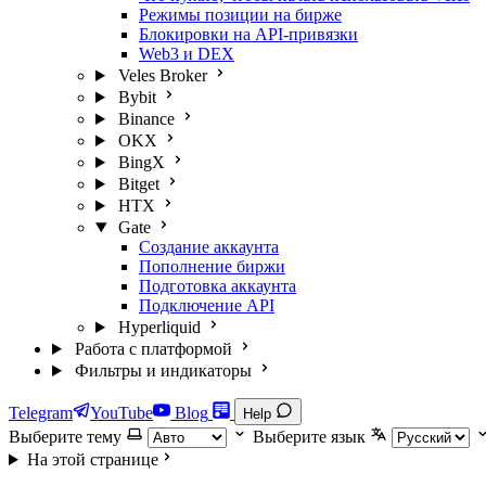
Режимы позиции на бирже
Блокировки на API-привязки
Web3 и DEX
Veles Broker
Bybit
Binance
OKX
BingX
Bitget
HTX
Gate
Создание аккаунта
Пополнение биржи
Подготовка аккаунта
Подключение API
Hyperliquid
Работа с платформой
Фильтры и индикаторы
Telegram
YouTube
Blog
Help
Выберите тему
Выберите язык
На этой странице