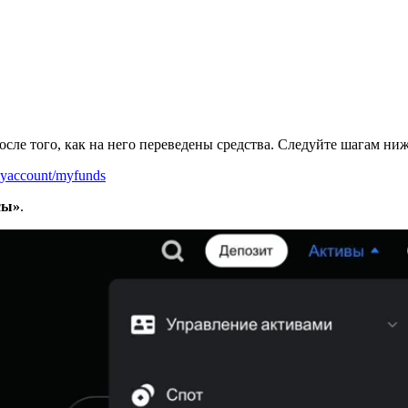
сле того, как на него переведены средства. Следуйте шагам ниж
myaccount/myfunds
сы»
.