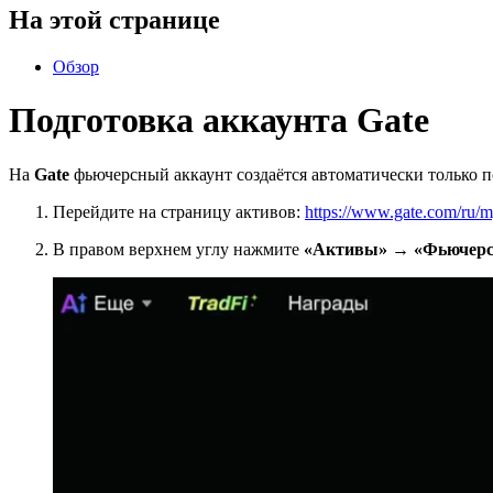
На этой странице
Обзор
Подготовка аккаунта Gate
На
Gate
фьючерсный аккаунт создаётся автоматически только по
Перейдите на страницу активов:
https://www.gate.com/ru/
В правом верхнем углу нажмите
«Активы»
→
«Фьючер