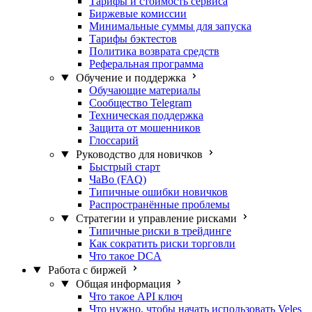
Тарифы и стоимость сервиса
Биржевые комиссии
Минимальные суммы для запуска
Тарифы бэктестов
Политика возврата средств
Реферальная программа
Обучение и поддержка
Обучающие материалы
Сообщество Telegram
Техническая поддержка
Защита от мошенников
Глоссарий
Руководство для новичков
Быстрый старт
ЧаВо (FAQ)
Типичные ошибки новичков
Распространённые проблемы
Стратегии и управление рисками
Типичные риски в трейдинге
Как сократить риски торговли
Что такое DCA
Работа с биржей
Общая информация
Что такое API ключ
Что нужно, чтобы начать использовать Veles