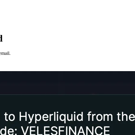
d
mail.