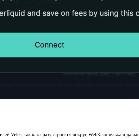
елей Veles, так как сразу строится вокруг Web3-кошелька и дал