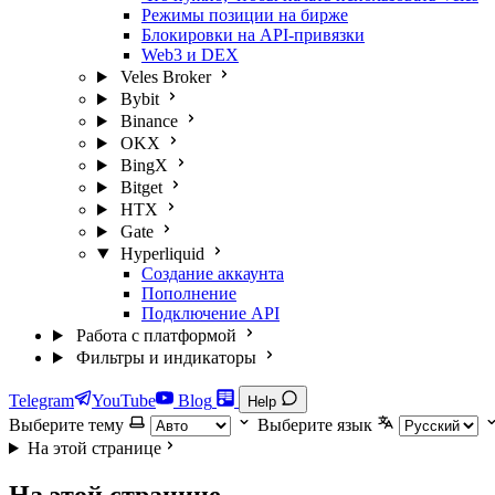
Режимы позиции на бирже
Блокировки на API-привязки
Web3 и DEX
Veles Broker
Bybit
Binance
OKX
BingX
Bitget
HTX
Gate
Hyperliquid
Создание аккаунта
Пополнение
Подключение API
Работа с платформой
Фильтры и индикаторы
Telegram
YouTube
Blog
Help
Выберите тему
Выберите язык
На этой странице
На этой странице