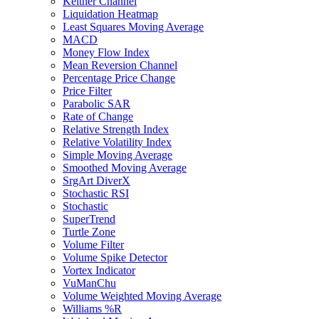
Keltner Channel
Liquidation Heatmap
Least Squares Moving Average
MACD
Money Flow Index
Mean Reversion Channel
Percentage Price Change
Price Filter
Parabolic SAR
Rate of Change
Relative Strength Index
Relative Volatility Index
Simple Moving Average
Smoothed Moving Average
SrgArt DiverX
Stochastic RSI
Stochastic
SuperTrend
Turtle Zone
Volume Filter
Volume Spike Detector
Vortex Indicator
VuManChu
Volume Weighted Moving Average
Williams %R