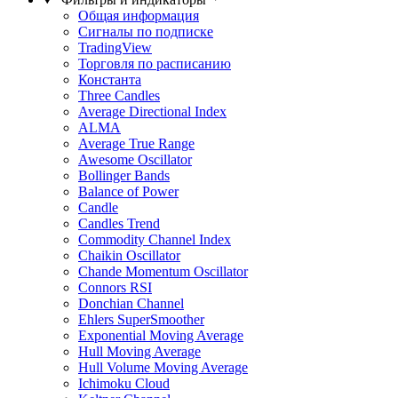
Общая информация
Сигналы по подписке
TradingView
Торговля по расписанию
Константа
Three Candles
Average Directional Index
ALMA
Average True Range
Awesome Oscillator
Bollinger Bands
Balance of Power
Candle
Candles Trend
Commodity Channel Index
Chaikin Oscillator
Chande Momentum Oscillator
Connors RSI
Donchian Channel
Ehlers SuperSmoother
Exponential Moving Average
Hull Moving Average
Hull Volume Moving Average
Ichimoku Cloud