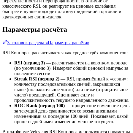
перекупленности и перепроданности. В отличие от
классического RSI, он реагирует на ценовые колебания
быстрее и лучше подходит для внутридневной торговли и
краткосрочных свинг-сделок.
Параметры расчёта
Заголовок раздела «Параметры расчёта»
RSI Коннорса рассчитывается как среднее трёх компонентов:
RSI (период 3)
— рассчитывается на коротком периоде
(по умолчанию 3). Измеряет общий ценовой импульс за
последние сессии.
Streak RSI (период 2)
— RSI, применённый к «серии»:
количеству последовательных свечей, закрывшихся
выше (положительное число) или ниже (отрицательное
число) предыдущей. Оценивает силу и
продолжительность текущего направленного движения.
ROC Rank (период 100)
— процентное изменение цены
за текущий день сравнивается со всеми дневными
изменениями за последние 100 дней. Показывает, какой
процент дней имел изменение меньше текущего.
В платформе Veles для RSI Коннорса используются параметры