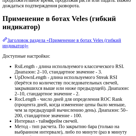
продолжительное время, продолжая расти или падать. Важно
дождаться подтверждения разворота.
Применение в ботах Veles (гибкий
индикатор)
Заголовок раздела «Применение в ботах Veles (гибкий
индикатор)»
Доступные настройки:
RsiLength - длина используемого классического RSI.
Диапазон: 2–10, стандартное значение - 3.
UpDownLength - длина используемого Streak RSI
(берётся по количеству последовательных свечей,
закрывшихся выше или ниже предыдущей). Диапазон:
2–10, стандартное значение - 2.
RocLength - число дней для определения ROC Rank
(процента дней, когда изменение цены было меньше,
чем за предыдущий вычислению день). Диапазон: 50–
200, стандартное значение - 100.
Интервал - таймфрейм свечей.
Метод - тип расчета. По закрытию бара (только на
выбранном интервале), либо по минуте (раз в минуту