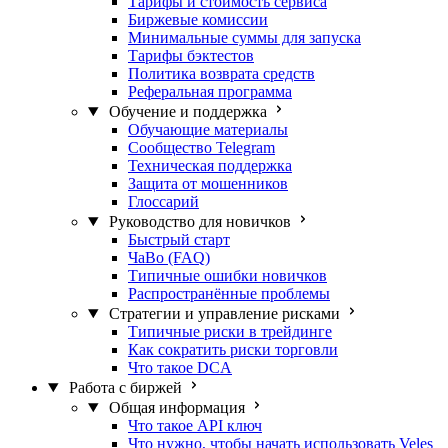
Тарифы и стоимость сервиса
Биржевые комиссии
Минимальные суммы для запуска
Тарифы бэктестов
Политика возврата средств
Реферальная программа
Обучение и поддержка
Обучающие материалы
Сообщество Telegram
Техническая поддержка
Защита от мошенников
Глоссарий
Руководство для новичков
Быстрый старт
ЧаВо (FAQ)
Типичные ошибки новичков
Распространённые проблемы
Стратегии и управление рисками
Типичные риски в трейдинге
Как сократить риски торговли
Что такое DCA
Работа с биржей
Общая информация
Что такое API ключ
Что нужно, чтобы начать использовать Veles