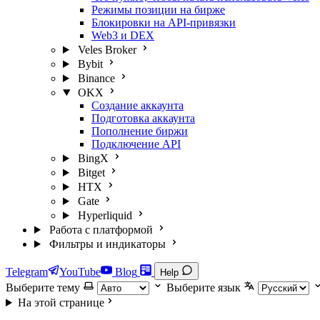
Режимы позиции на бирже
Блокировки на API-привязки
Web3 и DEX
Veles Broker
Bybit
Binance
OKX
Создание аккаунта
Подготовка аккаунта
Пополнение биржи
Подключение API
BingX
Bitget
HTX
Gate
Hyperliquid
Работа с платформой
Фильтры и индикаторы
Telegram
YouTube
Blog
Help
Выберите тему
Выберите язык
На этой странице