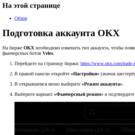
На этой странице
Обзор
Подготовка аккаунта OKX
На бирже
OKX
необходимо изменить тип аккаунта, чтобы появи
фьючерсных ботов
Veles
.
Перейдите на страницу биржи:
https://www.okx.com/trade-s
В правой панели откройте
«Настройки»
(значок шестерё
В открывшемся меню выберите
«Режим аккаунта»
.
Выберите вариант
«Фьючерсный режим»
и подтвердите