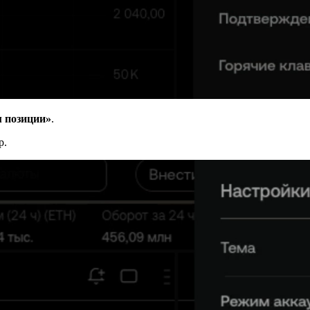
 позиции»
.
р.