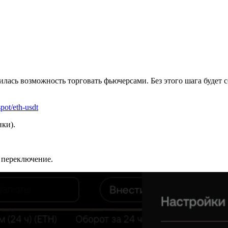
лась возможность торговать фьючерсами. Без этого шага будет 
pot/eth-usdt
нки).
 переключение.