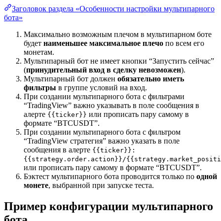
Заголовок раздела «Особенности настройки мультипарного
бота»
Максимально возможным плечом в мультипарном боте
будет
наименьшее максимальное плечо
по всем его
монетам.
Мультипарный бот не имеет кнопки “Запустить сейчас”
(
принудительный вход в сделку невозможен
).
Мультипарный бот должен
обязательно иметь
фильтры
в группе условий на вход.
При создании мультипарного бота с фильтрами
“TradingView” важно указывать в поле сообщения в
алерте
или прописать пару самому в
{{ticker}}
формате “BTCUSDT”.
При создании мультипарного бота с фильтром
“TradingView стратегия” важно указать в поле
сообщения в алерте
{{ticker}}:
{{strategy.order.action}}/{{strategy.market_positi
или прописать пару самому в формате “BTCUSDT”.
Бэктест мультипарного бота проводится только по
одной
монете
, выбранной при запуске теста.
Пример конфигурации мультипарного
бота