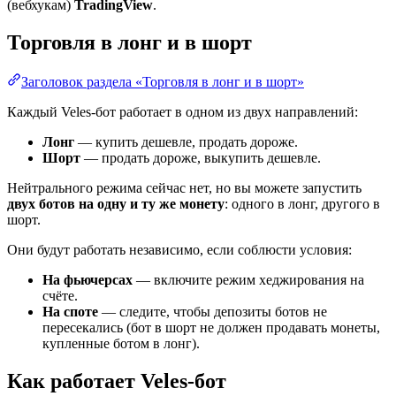
(вебхукам)
TradingView
.
Торговля в лонг и в шорт
Заголовок раздела «Торговля в лонг и в шорт»
Каждый Veles-бот работает в одном из двух направлений:
Лонг
— купить дешевле, продать дороже.
Шорт
— продать дороже, выкупить дешевле.
Нейтрального режима сейчас нет, но вы можете запустить
двух ботов на одну и ту же монету
: одного в лонг, другого в
шорт.
Они будут работать независимо, если соблюсти условия:
На фьючерсах
— включите режим хеджирования на
счёте.
На споте
— следите, чтобы депозиты ботов не
пересекались (бот в шорт не должен продавать монеты,
купленные ботом в лонг).
Как работает Veles-бот