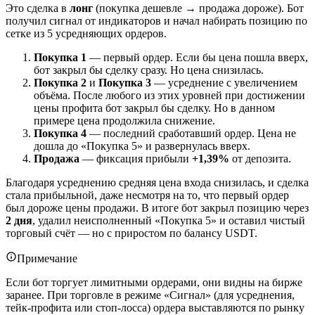
Это сделка в
лонг
(покупка дешевле → продажа дороже). Бот
получил сигнал от индикаторов и начал набирать позицию по
сетке из 5 усредняющих ордеров.
Покупка 1
— первый ордер. Если бы цена пошла вверх,
бот закрыл бы сделку сразу. Но цена снизилась.
Покупка 2
и
Покупка 3
— усреднение с увеличением
объёма. После любого из этих уровней при достижении
цены профита бот закрыл бы сделку. Но в данном
примере цена продолжила снижение.
Покупка 4
— последний сработавший ордер. Цена не
дошла до «Покупка 5» и развернулась вверх.
Продажа
— фиксация прибыли
+1,39%
от депозита.
Благодаря усреднению средняя цена входа снизилась, и сделка
стала прибыльной, даже несмотря на то, что первый ордер
был дороже цены продажи. В итоге бот закрыл позицию через
2 дня
, удалил неисполненный «Покупка 5» и оставил чистый
торговый счёт — но с приростом по балансу USDT.
Примечание
Если бот торгует лимитными ордерами, они видны на бирже
заранее. При торговле в режиме «Сигнал» (для усреднения,
тейк-профита или стоп-лосса) ордера выставляются по рынку