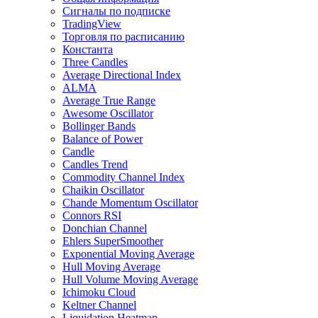
Сигналы по подписке
TradingView
Торговля по расписанию
Константа
Three Candles
Average Directional Index
ALMA
Average True Range
Awesome Oscillator
Bollinger Bands
Balance of Power
Candle
Candles Trend
Commodity Channel Index
Chaikin Oscillator
Chande Momentum Oscillator
Connors RSI
Donchian Channel
Ehlers SuperSmoother
Exponential Moving Average
Hull Moving Average
Hull Volume Moving Average
Ichimoku Cloud
Keltner Channel
Liquidation Heatmap