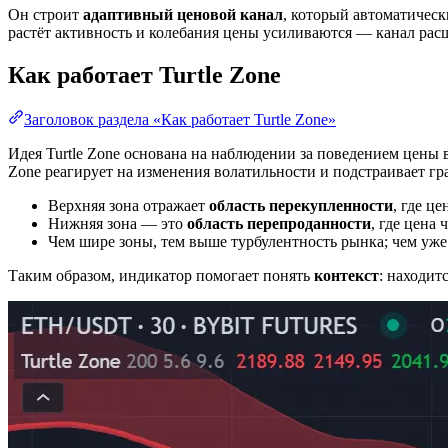
Он строит
адаптивный ценовой канал
, который автоматическ
растёт активность и колебания цены усиливаются — канал расш
Как работает Turtle Zone
Заголовок раздела «Как работает Turtle Zone»
Идея Turtle Zone основана на наблюдении за поведением цены 
Zone реагирует на изменения волатильности и подстраивает г
Верхняя зона отражает
область перекупленности
, где ц
Нижняя зона — это
область перепроданности
, где цена
Чем шире зоны, тем выше турбулентность рынка; чем уже
Таким образом, индикатор помогает понять
контекст
: находит