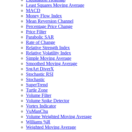
Least Squares Moving Average
MACD
Money Flow Index
Mean Reversion Channel
Percentage Price Change
Price Filter
Parabolic SAR
Rate of Change
Relative Strength Index
Relative Volatility Index
Simple Moving Average
Smoothed Moving Average
SrgArt DiverX
Stochastic RSI
Stochastic
SuperTrend
Turtle Zone
Volume Filter
Volume Spike Detector
Vortex Indicator
VuManChu
Volume Weighted Moving Average
Williams %R
Weighted Moving Average