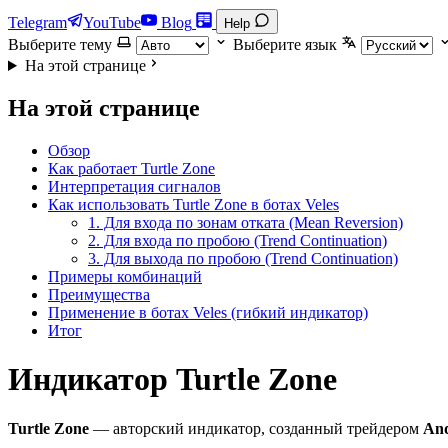
Telegram
YouTube
Blog
Help
Выберите тему
Выберите язык
На этой странице
На этой странице
Обзор
Как работает Turtle Zone
Интерпретация сигналов
Как использовать Turtle Zone в ботах Veles
1. Для входа по зонам отката (Mean Reversion)
2. Для входа по пробою (Trend Continuation)
3. Для выхода по пробою (Trend Continuation)
Примеры комбинаций
Преимущества
Применение в ботах Veles (гибкий индикатор)
Итог
Индикатор Turtle Zone
Turtle Zone
— авторский индикатор, созданный трейдером
And