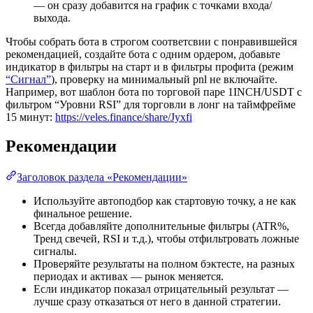
— он сразу добавится на график с точками входа/
выхода.
Чтобы собрать бота в строгом соответсвии с понравившейся
рекомендацией, создайте бота с одним ордером, добавьте
индикатор в фильтры на старт и в фильтры профита (режим
“Сигнал”
), проверку на минимальный pnl не включайте.
Например, вот шаблон бота по торговой паре 1INCH/USDT с
фильтром “Уровни RSI” для торговли в лонг на таймфрейме
15 минут:
https://veles.finance/share/Jyxfi
Рекомендации
Заголовок раздела «Рекомендации»
Используйте автоподбор как стартовую точку, а не как
финальное решение.
Всегда добавляйте дополнительные фильтры (ATR%,
Тренд свечей, RSI и т.д.), чтобы отфильтровать ложные
сигналы.
Проверяйте результаты на полном бэктесте, на разных
периодах и активах — рынок меняется.
Если индикатор показал отрицательный результат —
лучше сразу отказаться от него в данной стратегии.