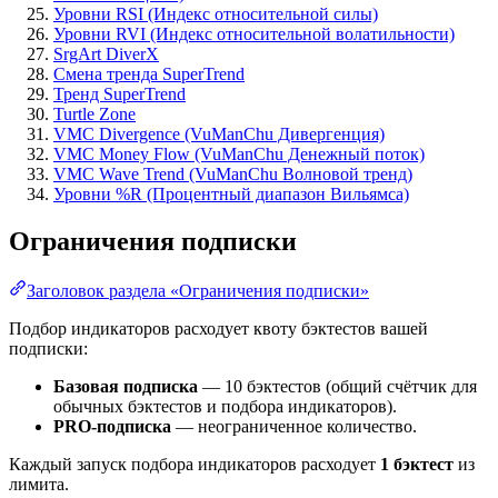
Уровни RSI (Индекс относительной силы)
Уровни RVI (Индекс относительной волатильности)
SrgArt DiverX
Смена тренда SuperTrend
Тренд SuperTrend
Turtle Zone
VMC Divergence (VuManChu Дивергенция)
VMC Money Flow (VuManChu Денежный поток)
VMC Wave Trend (VuManChu Волновой тренд)
Уровни %R (Процентный диапазон Вильямса)
Ограничения подписки
Заголовок раздела «Ограничения подписки»
Подбор индикаторов расходует квоту бэктестов вашей
подписки:
Базовая подписка
— 10 бэктестов (общий счётчик для
обычных бэктестов и подбора индикаторов).
PRO-подписка
— неограниченное количество.
Каждый запуск подбора индикаторов расходует
1 бэктест
из
лимита.