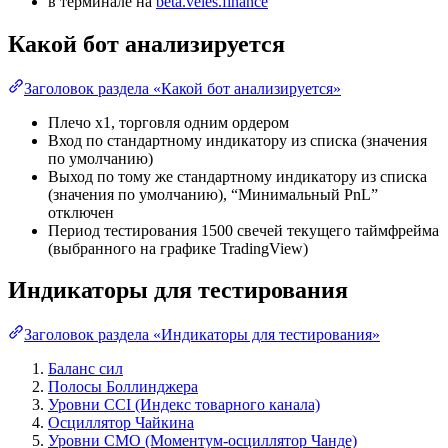
в терминале на
beta.veles.finance
Какой бот анализируется
Заголовок раздела «Какой бот анализируется»
Плечо х1, торговля одним ордером
Вход по стандартному индикатору из списка (значения
по умолчанию)
Выход по тому же стандартному индикатору из списка
(значения по умолчанию), “Минимальный PnL”
отключен
Период тестирования 1500 свечей текущего таймфрейма
(выбранного на графике TradingView)
Индикаторы для тестирования
Заголовок раздела «Индикаторы для тестирования»
Баланс сил
Полосы Боллинджера
Уровни CCI (Индекс товарного канала)
Осциллятор Чайкина
Уровни CMO (Моментум-осциллятор Чанде)