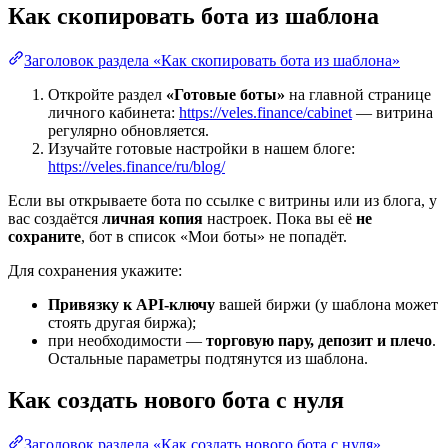
Как скопировать бота из шаблона
Заголовок раздела «Как скопировать бота из шаблона»
Откройте раздел
«Готовые боты»
на главной странице
личного кабинета:
https://veles.finance/cabinet
— витрина
регулярно обновляется.
Изучайте готовые настройки в нашем блоге:
https://veles.finance/ru/blog/
Если вы открываете бота по ссылке с витрины или из блога, у
вас создаётся
личная копия
настроек. Пока вы её
не
сохраните
, бот в список «Мои боты» не попадёт.
Для сохранения укажите:
Привязку к API-ключу
вашей биржи (у шаблона может
стоять другая биржа);
при необходимости —
торговую пару, депозит и плечо
.
Остальные параметры подтянутся из шаблона.
Как создать нового бота с нуля
Заголовок раздела «Как создать нового бота с нуля»