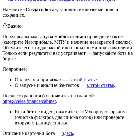
Нажмите
«Создать бота»
, заполните ключевые поля и
сохраните.
Важно
Перед реальным запуском
обязательно
проведите бэктест
(смотрите Net-прибыль, МПУ и наличие незакрытой сделки).
Обсудите его с поддержкой или с опытными пользователями.
Только если результаты вас устраивают — запускайте бота на
бирже.
Подробнее:
О ключах и привязках —
в этой статье
.
О запуске и анализе бэктестов —
в этой статье
.
После сохранения бот появится на главной:
https://veles.finance/cabinet
.
Если бот не виден, нажмите на «Мусорную корзину»
(очистка фильтров для списка ботов) или проверьте
вторую страницу списка.
Описание карточки бота —
здесь
.