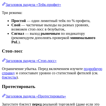
Заголовок раздела «Тейк-профит»
Три режима:
Простой
— один лимитный тейк по % профита,
Свой
— частичные выходы на разных уровнях,
возможен стоп-лосс в безубыток,
Сигнал
— выход
рыночным
по индикатору
(рекомендуем дополнять проверкой
минимального
PnL
).
Стоп-лосс
Заголовок раздела «Стоп-лосс»
Ограничение убытка. Перед включением изучите
подробную
справку
и сопоставьте уровни со статистикой фитилей (см.
бэктесты
).
Протестировать
Заголовок раздела «Протестировать»
Запустите бэктест
перед
реальной торговлей (даже если это