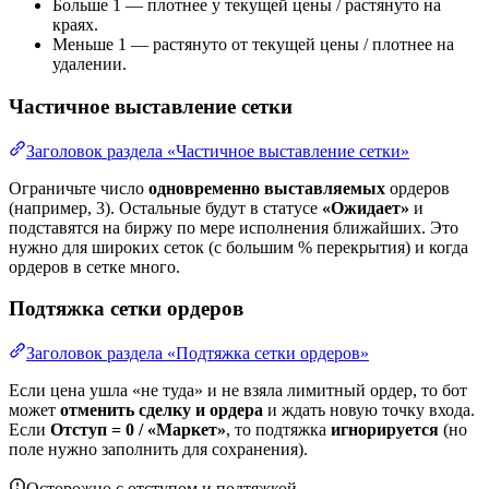
Больше 1 — плотнее у текущей цены / растянуто на
краях.
Меньше 1 — растянуто от текущей цены / плотнее на
удалении.
Частичное выставление сетки
Заголовок раздела «Частичное выставление сетки»
Ограничьте число
одновременно выставляемых
ордеров
(например, 3). Остальные будут в статусе
«Ожидает»
и
подставятся на биржу по мере исполнения ближайших. Это
нужно для широких сеток (с большим % перекрытия) и когда
ордеров в сетке много.
Подтяжка сетки ордеров
Заголовок раздела «Подтяжка сетки ордеров»
Если цена ушла «не туда» и не взяла лимитный ордер, то бот
может
отменить сделку и ордера
и ждать новую точку входа.
Если
Отступ = 0 / «Маркет»
, то подтяжка
игнорируется
(но
поле нужно заполнить для сохранения).
Осторожно с отступом и подтяжкой