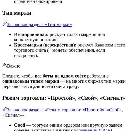
ограничен блокировкой.
Тип маржи
Заголовок раздела «Тип маржи»
Изолированная:
рискует только маржой под
конкретную позицию.
Кросс-маржа (перекрёстная):
рискует балансом всего
торгового счёта (+ монеты обеспечения, если
настроены).
Важно
Следите, чтобы
все боты на одном счёте
работали с
одинаковым типом маржи
— на многих биржах тип маржи
переключается
для всего счёта сразу
.
Режим торговли: «Простой», «Свой», «Сигнал»
Заголовок раздела «Режим торговли: «Простой», «Свой»,
«Сигнал»»
Свой
— торгуем одним ордером или вручную задаём
объёмы и отступы лимитных
усреднений (DCA)
.