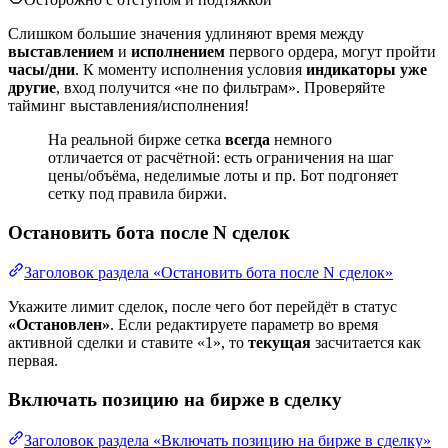
Слишком большие значения удлиняют время между
выставлением
и
исполнением
первого ордера, могут пройти
часы/дни
. К моменту исполнения условия
индикаторы уже
другие
, вход получится «не по фильтрам». Проверяйте
тайминг выставления/исполнения!
На реальной бирже сетка
всегда
немного
отличается от расчётной: есть ограничения на шаг
цены/объёма, неделимые лоты и пр. Бот подгоняет
сетку под правила биржи.
Остановить бота после N сделок
Заголовок раздела «Остановить бота после N сделок»
Укажите лимит сделок, после чего бот перейдёт в статус
«Остановлен»
. Если редактируете параметр во время
активной сделки и ставите «1», то
текущая
засчитается как
первая.
Включать позицию на бирже в сделку
Заголовок раздела «Включать позицию на бирже в сделку»