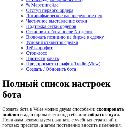
% Мартингейла
Отступ первого ордера
Логарифмическое распределение цен
Частичное выставление сетки
Подтяжка сетки ордеров
Остановить бота после N сделок
Включать позицию на бирже в сделку
Условия открытия сделки
Тейк-профит
Стоп-лосс
Протестировать
Предпросмотр (график TradingView)
Создать / Обновить бота
Полный список настроек
бота
Создать бота в Veles можно двумя способами:
скопировать
шаблон
и адаптировать его под себя или
собрать с нуля
.
Новичкам рекомендуем начинать с учебных стратегий и
готовых пресетов, а затем постепенно вносить изменения.