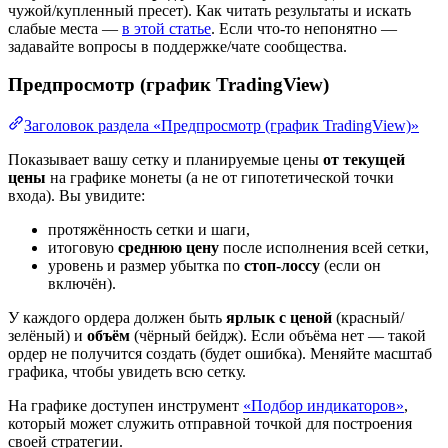
чужой/купленный пресет). Как читать результаты и искать
слабые места —
в этой статье
. Если что-то непонятно —
задавайте вопросы в поддержке/чате сообщества.
Предпросмотр (график TradingView)
Заголовок раздела «Предпросмотр (график TradingView)»
Показывает вашу сетку и планируемые цены
от текущей
цены
на графике монеты (а не от гипотетической точки
входа). Вы увидите:
протяжённость сетки и шаги,
итоговую
среднюю цену
после исполнения всей сетки,
уровень и размер убытка по
стоп-лоссу
(если он
включён).
У каждого ордера должен быть
ярлык с ценой
(красный/
зелёный) и
объём
(чёрный бейдж). Если объёма нет — такой
ордер не получится создать (будет ошибка). Меняйте масштаб
графика, чтобы увидеть всю сетку.
На графике доступен инструмент
«Подбор индикаторов»
,
который может служить отправной точкой для построения
своей стратегии.